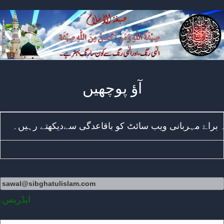
آؤ پوچھیں
 براۓ مہربانی ویب سائٹ کو باقاعدگی سےدیکھتے رہیں۔
.ایڈریس