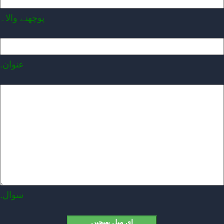
پوچھنے والا۔
.عنوان
.سوال