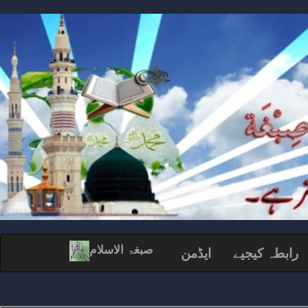
صبغۃ الاسلام
رابطہ کیجیے
ایڈمن