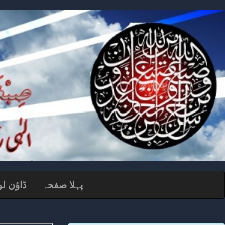
پہلا صفحہ
ڈاؤن لو